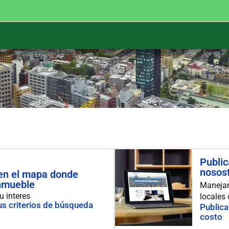
Public
nosos
 en el mapa donde
inmueble
Manejam
u interes
locales
s criterios de búsqueda
Publica
costo