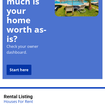
much is
your
home
worth as-
is?
Check your owner
dashboard.
Start here
Rental Listing
Houses For Rent