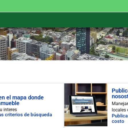
Public
nosos
 en el mapa donde
inmueble
Manejam
u interes
locales
s criterios de búsqueda
Publica
costo