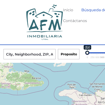
Inicio
Búsqueda d
Contáctanos
($)0
0
250 000 000
500