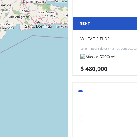
RENT
WHEAT FIELDS
Lorem ipsum dolor sit amet, consectetur 
do eiusmod tempor incididunt ut labore
Área:
5000
m²
aliqua.
$ 480,000