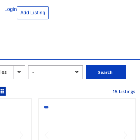
Login
Add Listing
ries
-
Search
15 Listings