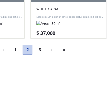
WHITE GARAGE
adipiscing elit, sed
Lorem ipsum dolor sit amet, consectetur adipiscing elit, sed
 et dolore magna
do eiusmod tempor incididunt ut labore et dolore magna
m²
Área:
30
m²
aliqua.
$ 37,000
‹
1
2
3
›
»