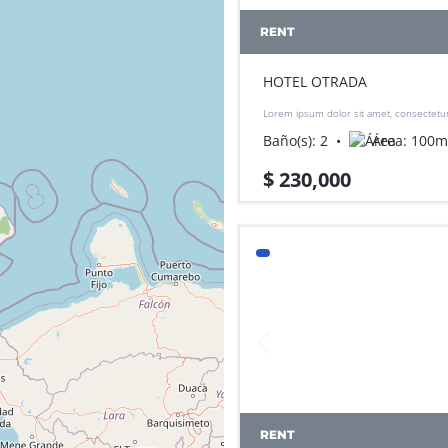
RENT
HOTEL OTRADA
Lorem ipsum dolor sit amet, consectetur 
do eiusmod tempor incididunt ut labore
Baño(s):
2
Área:
100
m
aliqua.
$ 230,000
RENT